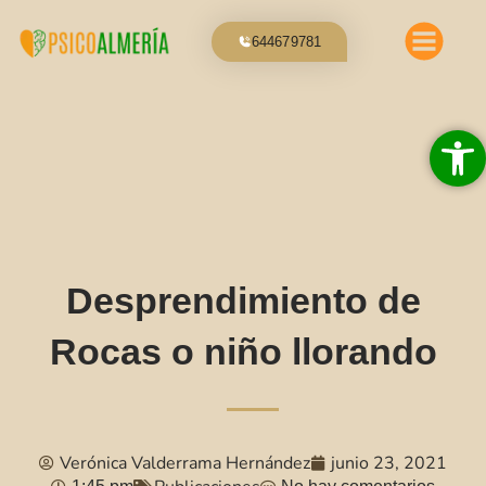
Ir
al
644679781
contenido
Abrir 
Desprendimiento de
Rocas o niño llorando
Verónica Valderrama Hernández
junio 23, 2021