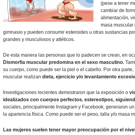
(pese a tener m
cambiar de forma
alimentación, vi
masa muscular 
gimnasio y pueden consumir esteroides u otras sustancias pot
grandes y musculosos y atléticos.
De esta manera las personas que lo padecen se crean, en ocas
Dismorfia muscular predomina en el sexo masculino.
Tamb
su cuerpo, como puede ser la piel o el cabello. Por otra parte
muscular realizan
dieta, ejercicio y/o levantamiento excesi
Investigaciones recientes demostraron que la exposición o
vi
idealizados con cuerpos perfectos, estereotipos, siguien
sociales, principalmente Instagram y Facebook, generaron un 
la apariencia física. Como puede ser el peso, talla y/o masa m
Las mujeres suelen tener mayor preocupación por el nivel