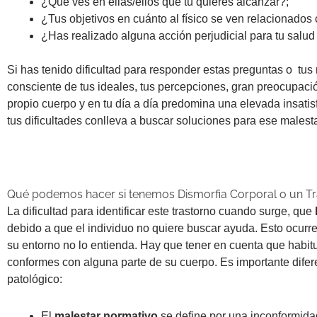
¿Qué ves en ellas/ellos que tú quieres alcanzar?;
¿Tus objetivos en cuánto al físico se ven relacionados 
¿Has realizado alguna acción perjudicial para tu salud 
Si has tenido dificultad para responder estas preguntas o tus
consciente de tus ideales, tus percepciones, gran preocupació
propio cuerpo y en tu día a día predomina una elevada insatisf
tus dificultades conlleva a buscar soluciones para ese malesta
Qué podemos hacer si tenemos Dismorfia Corporal o un Tr
La dificultad para identificar este trastorno cuando surge, que
debido a que el individuo no quiere buscar ayuda. Esto ocurre
su entorno no lo entienda. Hay que tener en cuenta que habit
conformes con alguna parte de su cuerpo. Es importante difere
patológico:
El
malestar normativo
se define por una inconformidad 