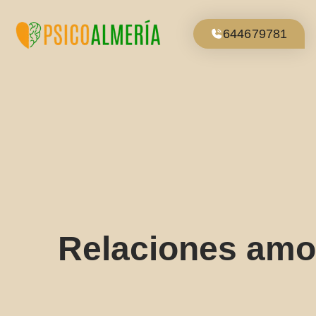
Ir
al
644679781
contenido
Relaciones amo