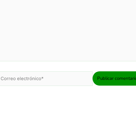
orreo
lectrónico*