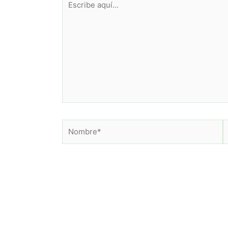
aquí...
Nombre*
C
e