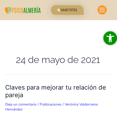
Ir
al
644679781
contenido
Abrir 
24 de mayo de 2021
Claves
Claves para mejorar tu relación de
para
pareja
mejorar
tu
Deja un comentario
/
Publicaciones
/
Verónica Valderrama
relación
Hernández
de