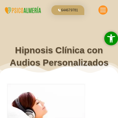
Ir
al
644679781
contenido
Abrir 
Hipnosis Clínica con
Audios Personalizados