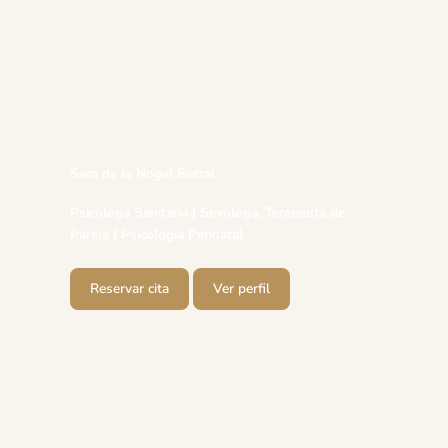
Sara de la Nogal Berzal
Psicóloga Sanitaria | Sexóloga, Terapeuta de
Pareja | Psicología Perinatal
Reservar cita
Ver perfil