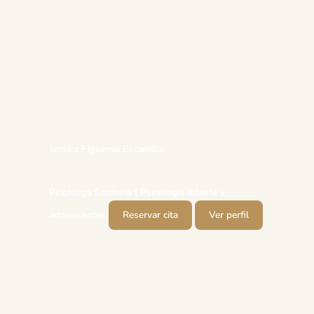
Jessica Figueroa Escamilla
Psicóloga Sanitaria | Psicología infantil y
adolescentes
Reservar cita
Ver perfil