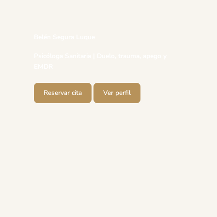
Belén Segura Luque
Psicóloga Sanitaria | Duelo, trauma, apego y
EMDR
Reservar cita
Ver perfil