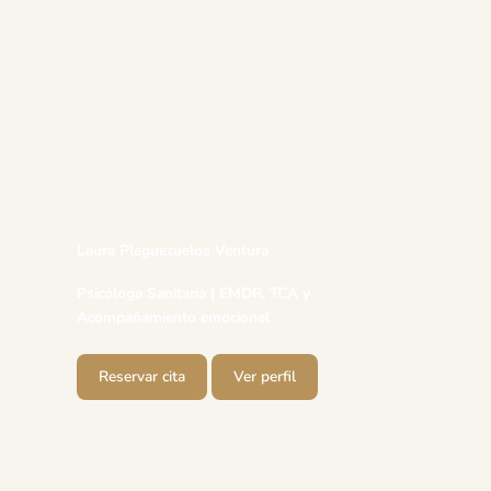
Laura Pleguezuelos Ventura
Psicóloga Sanitaria | EMDR, TCA y
Acompañamiento emocional
Reservar cita
Ver perfil