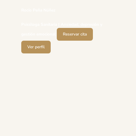
Rocío Peña Núñez
Psicóloga Sanitaria | Ansiedad, depresión y
gestión emocional
Reservar cita
Ver perfil