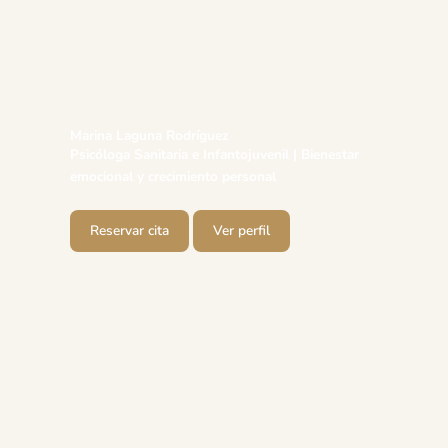
Marina Laguna Rodríguez
Psicóloga Sanitaria e Infantojuvenil | Bienestar
emocional y crecimiento personal
Reservar cita
Ver perfil