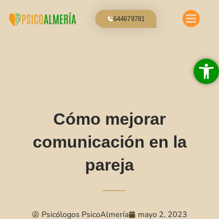
Ir
al
644679781
contenido
Abrir 
Cómo mejorar
comunicación en la
pareja
Psicólogos PsicoAlmería
mayo 2, 2023