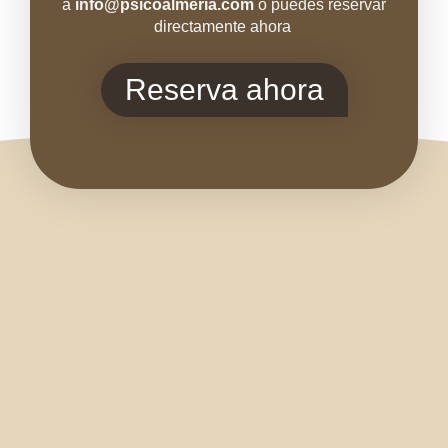
a
info@psicoal
meria.com
o puedes reservar
directamente ahora
Reserva ahora