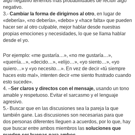
algo negativo tenemos más probabilidades de recibir algo
negativo.
3.-
Cambiar la forma de dirigirnos al otro
, en lugar de
«debería», «no debería», «debo» y «hace falta» que pueden
hacer ser al otro culpable, mejor hablar desde nuestras
propias emociones y necesidades, lo que se llama hablar
desde el yo.
Por ejemplo: «me gustaría…», «no me gustaría…»,
«querría…», «decido…», «elijo…», «yo siento…», «yo
quiero…» y «yo necesito…». En vez de decir «tú siempre
haces esto mal», intenten decir «me siento frustrado cuando
esto sucede».
4. –
Ser claros y directos con el mensaje,
usando un tono
amable y respetuoso. Evitar el sarcasmo y el lenguaje
agresivo.
5.- Buscar que en las discusiones sea la pareja la que
también gane. Las discusiones son necesarias para que
dos personas diferentes lleguen a acuerdos, por lo que, hay
que buscar entre ambos miembros las
soluciones que
pueden ser buenas para ambos
.