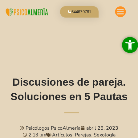
Ir
al
644679781
contenido
Abrir 
Discusiones de pareja.
Soluciones en 5 Pautas
Psicólogos PsicoAlmería
abril 25, 2023
Artículos
Parejas
Sexología
2:13 pm
,
,