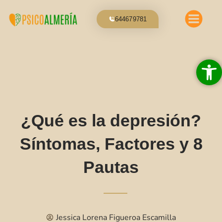
Ir
al
644679781
contenido
Abrir 
¿Qué es la depresión?
Síntomas, Factores y 8
Pautas
Jessica Lorena Figueroa Escamilla