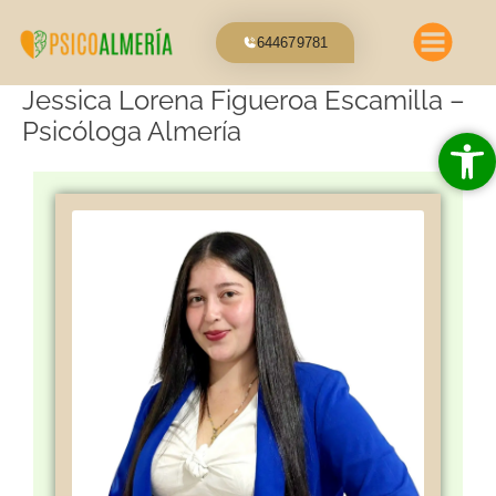
Ir
al
644679781
contenido
Jessica Lorena Figueroa Escamilla –
Psicóloga Almería
Abrir 