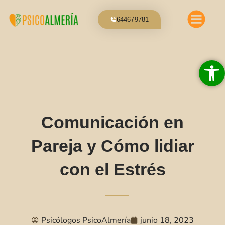
Ir
al
644679781
contenido
Abrir 
Comunicación en
Pareja y Cómo lidiar
con el Estrés
Psicólogos PsicoAlmería
junio 18, 2023